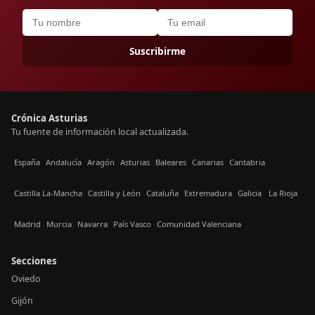
Suscribirme
Crónica Asturias
Tu fuente de información local actualizada.
España
Andalucía
Aragón
Asturias
Baleares
Canarias
Cantabria
Castilla La-Mancha
Castilla y León
Cataluña
Extremadura
Galicia
La Rioja
Madrid
Murcia
Navarra
País Vasco
Comunidad Valenciana
Secciones
Oviedo
Gijón