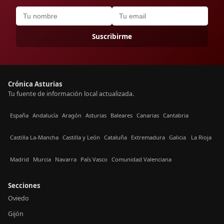
Suscribirme
Crónica Asturias
Tu fuente de información local actualizada.
España
Andalucía
Aragón
Asturias
Baleares
Canarias
Cantabria
Castilla La-Mancha
Castilla y León
Cataluña
Extremadura
Galicia
La Rioja
Madrid
Murcia
Navarra
País Vasco
Comunidad Valenciana
Secciones
Oviedo
Gijón