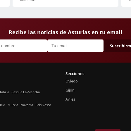
Recibe las noticias de Asturias en tu email
Suscribir
Secciones
Oviedo
Gijón
tabria
Castilla La-Mancha
Avilés
rid
Murcia
Navarra
País Vasco