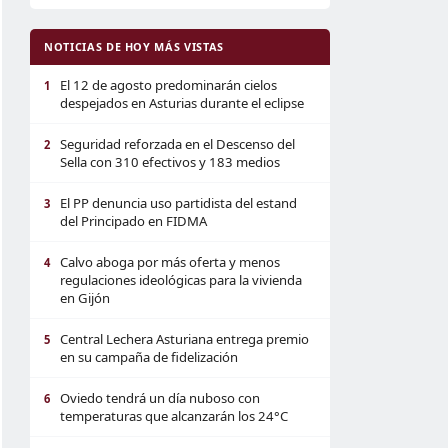
NOTICIAS DE HOY MÁS VISTAS
El 12 de agosto predominarán cielos
1
despejados en Asturias durante el eclipse
Seguridad reforzada en el Descenso del
2
Sella con 310 efectivos y 183 medios
El PP denuncia uso partidista del estand
3
del Principado en FIDMA
Calvo aboga por más oferta y menos
4
regulaciones ideológicas para la vivienda
en Gijón
Central Lechera Asturiana entrega premio
5
en su campaña de fidelización
Oviedo tendrá un día nuboso con
6
temperaturas que alcanzarán los 24°C