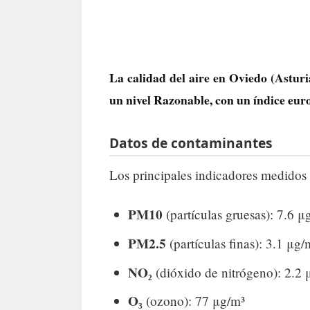
La calidad del aire en
Oviedo
(Asturi
un nivel
Razonable
, con un índice eu
Datos de contaminantes
Los principales indicadores medidos 
PM10
(partículas gruesas): 7.6 μ
PM2.5
(partículas finas): 3.1 μg/
NO₂
(dióxido de nitrógeno): 2.2 
O₃
(ozono): 77 μg/m³