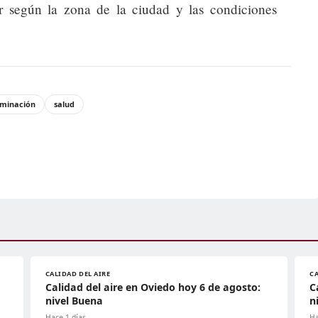
 según la zona de la ciudad y las condiciones
minación
salud
CALIDAD DEL AIRE
CA
Calidad del aire en Oviedo hoy 6 de agosto:
C
nivel Buena
n
Hace 1 días
Ha