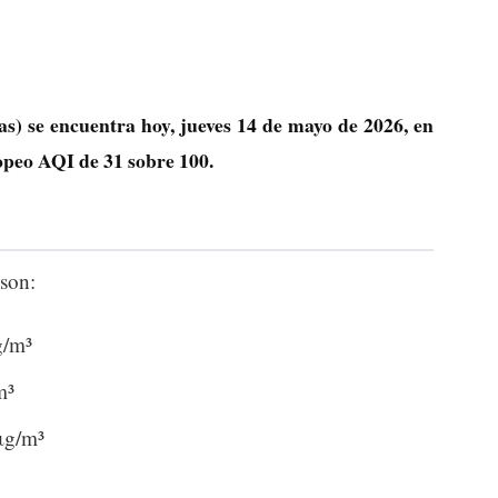
as) se encuentra hoy, jueves 14 de mayo de 2026, en
ropeo AQI de
31
sobre 100.
son:
g/m³
m³
μg/m³