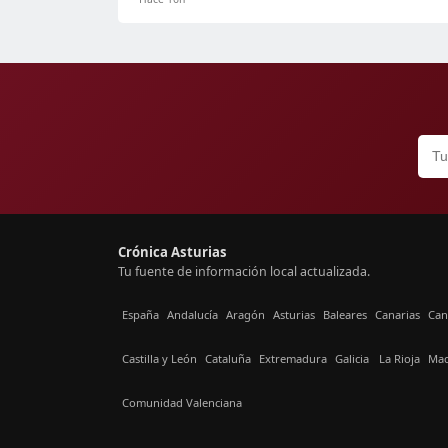
Crónica Asturias
Tu fuente de información local actualizada.
España
Andalucía
Aragón
Asturias
Baleares
Canarias
Can
Castilla y León
Cataluña
Extremadura
Galicia
La Rioja
Mad
Comunidad Valenciana