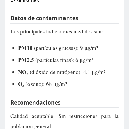
27
sobre 100.
Datos de contaminantes
Los principales indicadores medidos son:
PM10
(partículas gruesas): 9 μg/m³
PM2.5
(partículas finas): 6 μg/m³
NO₂
(dióxido de nitrógeno): 4.1 μg/m³
O₃
(ozono): 68 μg/m³
Recomendaciones
Calidad aceptable. Sin restricciones para la
población general.