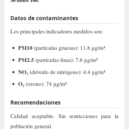
30
sobre 100.
Datos de contaminantes
Los principales indicadores medidos son:
PM10
(partículas gruesas): 11.8 μg/m³
PM2.5
(partículas finas): 7.6 μg/m³
NO₂
(dióxido de nitrógeno): 4.4 μg/m³
O₃
(ozono): 74 μg/m³
Recomendaciones
Calidad aceptable. Sin restricciones para la
población general.