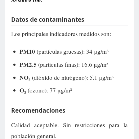
33
sobre 100.
Datos de contaminantes
Los principales indicadores medidos son:
PM10
(partículas gruesas): 34 μg/m³
PM2.5
(partículas finas): 16.6 μg/m³
NO₂
(dióxido de nitrógeno): 5.1 μg/m³
O₃
(ozono): 77 μg/m³
Recomendaciones
Calidad aceptable. Sin restricciones para la
población general.