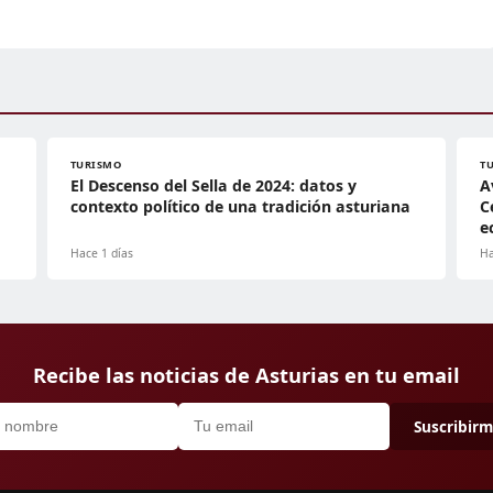
TURISMO
T
El Descenso del Sella de 2024: datos y
A
contexto político de una tradición asturiana
C
e
Hace 1 días
Ha
Recibe las noticias de Asturias en tu email
Suscribir