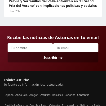
Pravia y Serranillos del Valle enfrentan en 'El Grand
Prix del Verano' con implicaciones políticas y sociales
Hace 20h
Recibe las noticias de Asturias en tu email
Suscribirme
Crónica Asturias
Tu fuente de información local actualizada.
España
Andalucía
Aragón
Asturias
Baleares
Canarias
Cantabria
Castilla La-Mancha
Castilla y León
Cataluña
Extremadura
Galicia
La Rioja