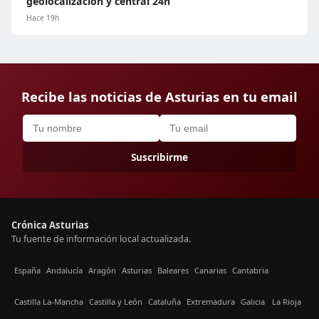
geolocalización y central 24h
Hace 19h
Recibe las noticias de Asturias en tu email
Suscribirme
Crónica Asturias
Tu fuente de información local actualizada.
España
Andalucía
Aragón
Asturias
Baleares
Canarias
Cantabria
Castilla La-Mancha
Castilla y León
Cataluña
Extremadura
Galicia
La Rioja