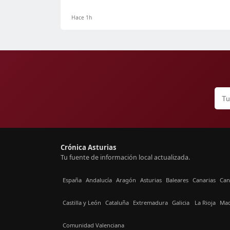
Hace 1h
Crónica Asturias
Tu fuente de información local actualizada.
España
Andalucía
Aragón
Asturias
Baleares
Canarias
Can
Castilla y León
Cataluña
Extremadura
Galicia
La Rioja
Mad
Comunidad Valenciana