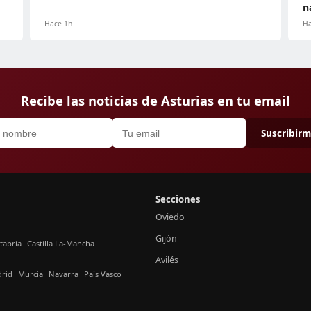
n
Hace 1h
Ha
Recibe las noticias de Asturias en tu email
Suscribir
Secciones
Oviedo
Gijón
tabria
Castilla La-Mancha
Avilés
rid
Murcia
Navarra
País Vasco