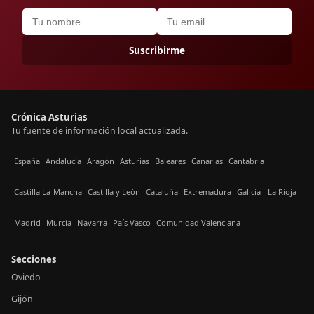
Suscribirme
Crónica Asturias
Tu fuente de información local actualizada.
España
Andalucía
Aragón
Asturias
Baleares
Canarias
Cantabria
Castilla La-Mancha
Castilla y León
Cataluña
Extremadura
Galicia
La Rioja
Madrid
Murcia
Navarra
País Vasco
Comunidad Valenciana
Secciones
Oviedo
Gijón