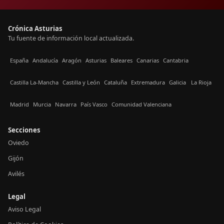
Crónica Asturias
Tu fuente de información local actualizada.
España
Andalucía
Aragón
Asturias
Baleares
Canarias
Cantabria
Castilla La-Mancha
Castilla y León
Cataluña
Extremadura
Galicia
La Rioja
Madrid
Murcia
Navarra
País Vasco
Comunidad Valenciana
Secciones
Oviedo
Gijón
Avilés
Legal
Aviso Legal