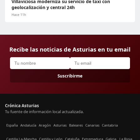
Villaviciosa moderniza su servicio de taxi con
geolocalización y central 24h
Hace 11h
Recibe las noticias de Asturias en tu email
Suscribirme
Crónica Asturias
Tu fuente de información local actualizada.
España
Andalucía
Aragón
Asturias
Baleares
Canarias
Cantabria
Castilla La-Mancha
Castilla y León
Cataluña
Extremadura
Galicia
La Rioja