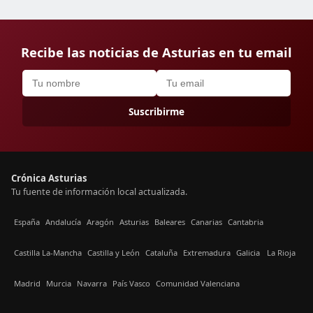
Recibe las noticias de Asturias en tu email
Suscribirme
Crónica Asturias
Tu fuente de información local actualizada.
España
Andalucía
Aragón
Asturias
Baleares
Canarias
Cantabria
Castilla La-Mancha
Castilla y León
Cataluña
Extremadura
Galicia
La Rioja
Madrid
Murcia
Navarra
País Vasco
Comunidad Valenciana