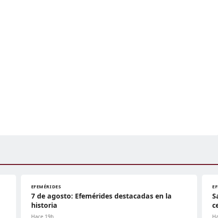
EFEMÉRIDES
E
7 de agosto: Efemérides destacadas en la
S
historia
c
Hace 19h
Ha