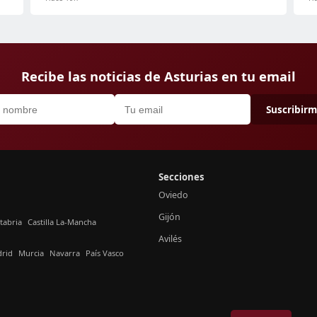
Recibe las noticias de Asturias en tu email
Suscribir
Secciones
Oviedo
Gijón
tabria
Castilla La-Mancha
Avilés
rid
Murcia
Navarra
País Vasco