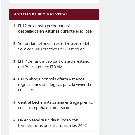
NOTICIAS DE HOY MÁS VISTAS
El 12 de agosto predominarán cielos
1
despejados en Asturias durante el eclipse
Seguridad reforzada en el Descenso del
2
Sella con 310 efectivos y 183 medios
El PP denuncia uso partidista del estand
3
del Principado en FIDMA
Calvo aboga por más oferta y menos
4
regulaciones ideológicas para la vivienda
en Gijón
Central Lechera Asturiana entrega premio
5
en su campaña de fidelización
Oviedo tendrá un día nuboso con
6
temperaturas que alcanzarán los 24°C