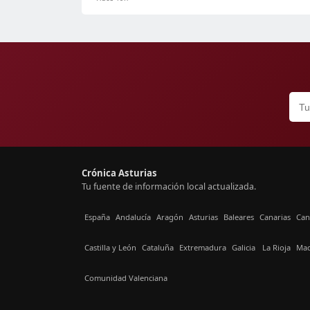
Crónica Asturias
Tu fuente de información local actualizada.
España
Andalucía
Aragón
Asturias
Baleares
Canarias
Can
Castilla y León
Cataluña
Extremadura
Galicia
La Rioja
Mad
Comunidad Valenciana