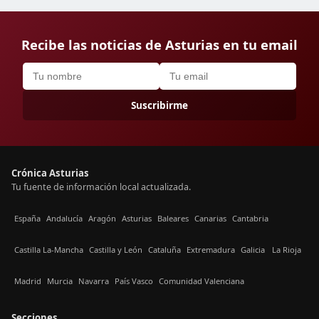
Recibe las noticias de Asturias en tu email
Suscribirme
Crónica Asturias
Tu fuente de información local actualizada.
España
Andalucía
Aragón
Asturias
Baleares
Canarias
Cantabria
Castilla La-Mancha
Castilla y León
Cataluña
Extremadura
Galicia
La Rioja
Madrid
Murcia
Navarra
País Vasco
Comunidad Valenciana
Secciones