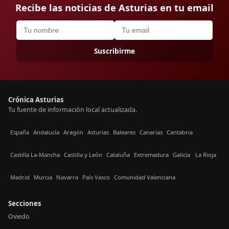
Recibe las noticias de Asturias en tu email
Suscribirme
Crónica Asturias
Tu fuente de información local actualizada.
España
Andalucía
Aragón
Asturias
Baleares
Canarias
Cantabria
Castilla La-Mancha
Castilla y León
Cataluña
Extremadura
Galicia
La Rioja
Madrid
Murcia
Navarra
País Vasco
Comunidad Valenciana
Secciones
Oviedo