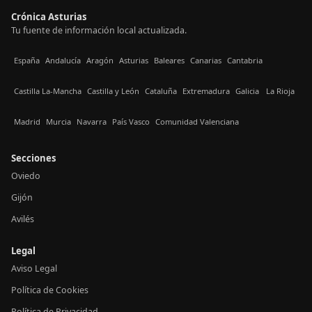
Crónica Asturias
Tu fuente de información local actualizada.
España
Andalucía
Aragón
Asturias
Baleares
Canarias
Cantabria
Castilla La-Mancha
Castilla y León
Cataluña
Extremadura
Galicia
La Rioja
Madrid
Murcia
Navarra
País Vasco
Comunidad Valenciana
Secciones
Oviedo
Gijón
Avilés
Legal
Aviso Legal
Política de Cookies
Política de Privacidad